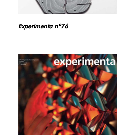
Experimenta nº76