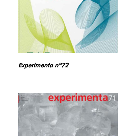
Experimenta nº72