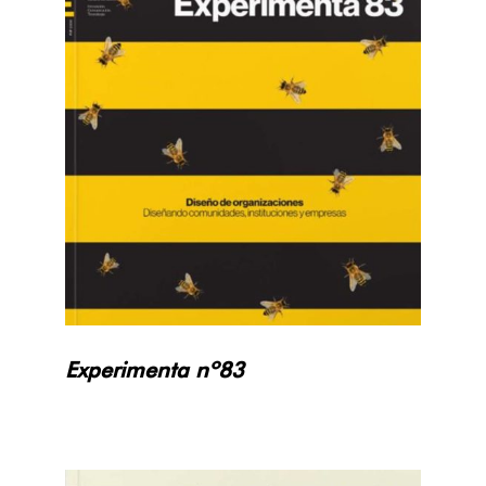
Experimenta nº83