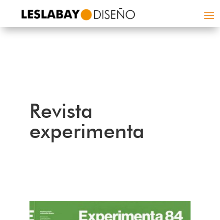
Revista
experimenta