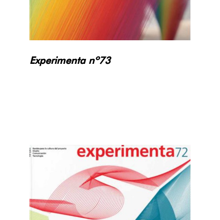
Experimenta nº73