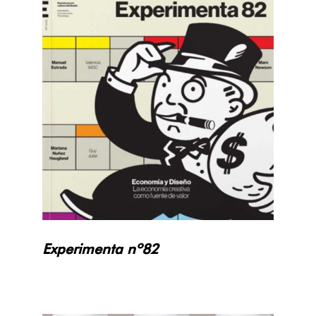
Experimenta nº82